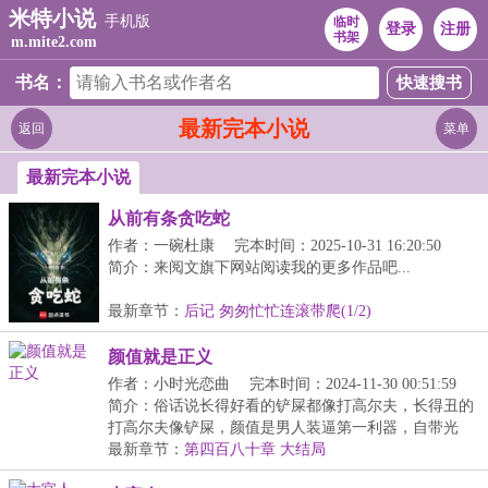
米特小说
手机版
临时
登录
注册
书架
m.mite2.com
书名：
最新完本小说
返回
菜单
最新完本小说
从前有条贪吃蛇
作者：一碗杜康
完本时间：2025-10-31 16:20:50
简介：来阅文旗下网站阅读我的更多作品吧...
最新章节：
后记 匆匆忙忙连滚带爬(1/2)
颜值就是正义
作者：小时光恋曲
完本时间：2024-11-30 00:51:59
简介：俗话说长得好看的铲屎都像打高尔夫，长得丑的
打高尔夫像铲屎，颜值是男人装逼第一利器，自带光
环，...
最新章节：
第四百八十章 大结局