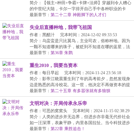
简介：【领主+种田+争霸+卡牌+法师】穿越到令人糟心
的中世纪大陆，卡尔一字排开自己手中各种职业的卡
牌。...
最新章节：
第二十二章 神殿脚下的人才们
失业后直播种地，我带飞祖国
作者：黑醋汁
完本时间：2024-12-02 09:33:53
简介：乌蛮蛮是只比翼鸟，主业司农，俗称种地。因为
一颗不知道哪来的珠子，被贬到不知道在哪的蓝星，法
力...
最新章节：
第36章 朱鹮
重生2010，我要当资本
作者：每日早起
完本时间：2024-11-24 23:56:18
简介：影帝江晓晨重生到了年的高考前夕，忽然发现身
边是熟悉的高冷校花。这一世，他决定不再做资本的提
线...
最新章节：
第二十五章 有多嚣张就有多狼狈
文明对决：开局传承永乐帝
作者：可恶的窝窝头
完本时间：2024-11-15 02:38:29
简介：人类的进步并无边界，但进步亦非毫无代价社会
如一汪深潭，表象平静，内里各国拉扯。当今科技进步
缓...
最新章节：
第22章 乘胜追击！