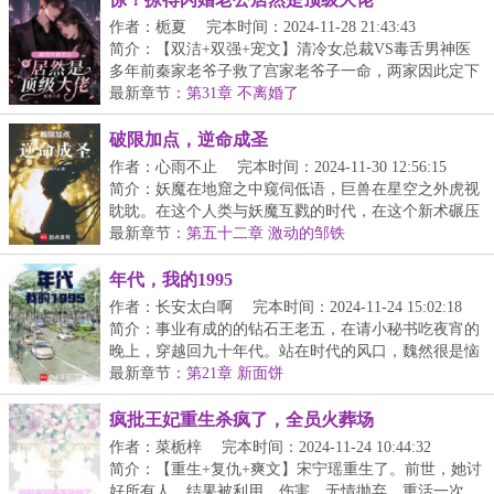
作者：栀夏
完本时间：2024-11-28 21:43:43
简介：【双洁+双强+宠文】清冷女总裁VS毒舌男神医
多年前秦家老爷子救了宫家老爷子一命，两家因此定下
了婚...
最新章节：
第31章 不离婚了
破限加点，逆命成圣
作者：心雨不止
完本时间：2024-11-30 12:56:15
简介：妖魔在地窟之中窥伺低语，巨兽在星空之外虎视
眈眈。在这个人类与妖魔互戮的时代，在这个新术碾压
旧...
最新章节：
第五十二章 激动的邹铁
年代，我的1995
作者：长安太白啊
完本时间：2024-11-24 15:02:18
简介：事业有成的的钻石王老五，在请小秘书吃夜宵的
晚上，穿越回九十年代。站在时代的风口，魏然很是恼
火...
最新章节：
第21章 新面饼
疯批王妃重生杀疯了，全员火葬场
作者：菜栀梓
完本时间：2024-11-24 10:44:32
简介：【重生+复仇+爽文】宋宁瑶重生了。前世，她讨
好所有人，结果被利用，伤害，无情抛弃。重活一次，