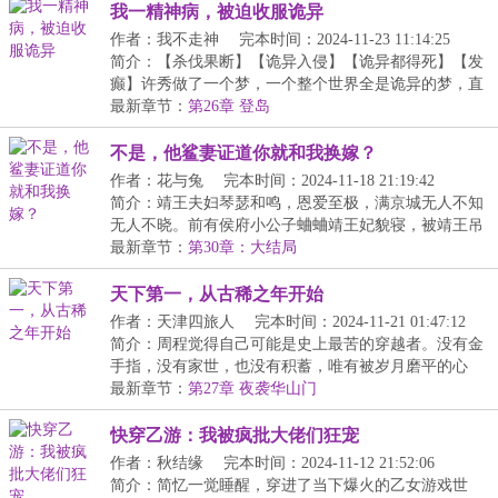
我一精神病，被迫收服诡异
作者：我不走神
完本时间：2024-11-23 11:14:25
简介：【杀伐果断】【诡异入侵】【诡异都得死】【发
癫】许秀做了一个梦，一个整个世界全是诡异的梦，直
到...
最新章节：
第26章 登岛
不是，他鲨妻证道你就和我换嫁？
作者：花与兔
完本时间：2024-11-18 21:19:42
简介：靖王夫妇琴瑟和鸣，恩爱至极，满京城无人不知
无人不晓。前有侯府小公子蛐蛐靖王妃貌寝，被靖王吊
树...
最新章节：
第30章：大结局
天下第一，从古稀之年开始
作者：天津四旅人
完本时间：2024-11-21 01:47:12
简介：周程觉得自己可能是史上最苦的穿越者。没有金
手指，没有家世，也没有积蓄，唯有被岁月磨平的心
态，...
最新章节：
第27章 夜袭华山门
快穿乙游：我被疯批大佬们狂宠
作者：秋结缘
完本时间：2024-11-12 21:52:06
简介：简忆一觉睡醒，穿进了当下爆火的乙女游戏世