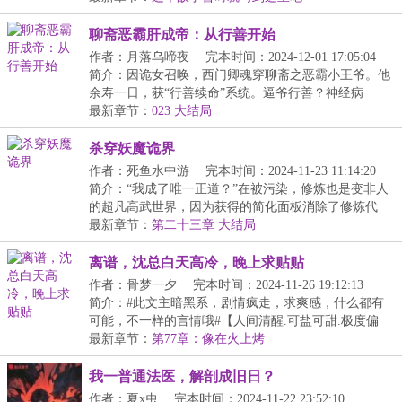
聊斋恶霸肝成帝：从行善开始
作者：月落乌啼夜
完本时间：2024-12-01 17:05:04
简介：因诡女召唤，西门卿魂穿聊斋之恶霸小王爷。他
余寿一日，获“行善续命”系统。逼爷行善？神经病
吗？...
最新章节：
023 大结局
杀穿妖魔诡界
作者：死鱼水中游
完本时间：2024-11-23 11:14:20
简介：“我成了唯一正道？”在被污染，修炼也是变非人
的超凡高武世界，因为获得的简化面板消除了修炼代
价...
最新章节：
第二十三章 大结局
离谱，沈总白天高冷，晚上求贴贴
作者：骨梦一夕
完本时间：2024-11-26 19:12:13
简介：#此文主暗黑系，剧情疯走，求爽感，什么都有
可能，不一样的言情哦#【人间清醒.可盐可甜.极度偏
执....
最新章节：
第77章：像在火上烤
我一普通法医，解剖成旧日？
作者：夏x虫
完本时间：2024-11-22 23:52:10