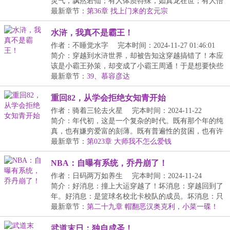
灵气，飘然若仙；有人体质特殊，如真龙在世；有人悟
性...
最新章节：
第36章 找上门来的玄元宗
水浒，我真不是霸王！
作者：不睡觉水字
完本时间：2024-11-27 01:46:01
简介：穿越到水浒世界，却被告知这穿越搞错了！本应
该是小霸王孙策，却变成了小霸王周通！于是想要快些
得...
最新章节：
39、慕容彦达
重回82，从学会拒绝女知青开始
作者：骑着三轮去火星
完本时间：2024-11-22
09:00:33
简介：年代初，这是一个复杂的时代。既有那个年的纯
真，也有嫌穷爱富的刻薄。既有普遍性的贫困，也有许
多...
最新章节：
第023章 大师我不怎么爱钱
NBA：自曝有系统，乔丹崩了！
作者：日码两万如养生
完本时间：2024-11-24
11:12:56
简介：好消息：撞上大运穿越了！坏消息：穿越回到了
年。好消息：是篮球名校北卡校队的成员。坏消息：只
是...
最新章节：
第二十九章 帽翻恶汉奥克利，小菜一碟！
（求追读）
武道末日：独自成圣！