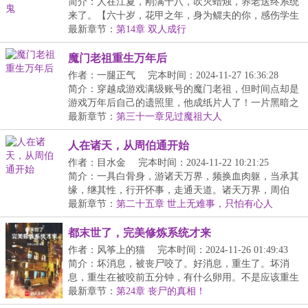
20:36:35
简介：人在江夏，刚满十八，吹灭蜡烛，养老送终系统
来了。【六十岁，花甲之年，身为鳏夫的你，感伤学生
时...
最新章节：
第14章 双人成行
魔门老祖重生万年后
作者：一腿正气
完本时间：2024-11-27 16:36:28
简介：穿越成游戏满级账号的魔门老祖，但时间点却是
游戏万年后自己的遗照里，他成纸片人了！一片黑暗之
中...
最新章节：
第三十一章见过魔祖大人
人在诸天，从周伯通开始
作者：目水金
完本时间：2024-11-22 10:21:25
简介：一具白骨身，游诸天万界，频换血肉躯，当承其
缘，继其性，行开怀事，走通天道。诸天万界，周伯
通、...
最新章节：
第二十五章 世上无难事，只怕有心人
都末世了，完美修炼系统才来
作者：风筝上的猫
完本时间：2024-11-26 01:49:43
简介：坏消息，被丧尸咬了。好消息，重生了。坏消
息，重生在被咬前五分钟，有什么卵用。不是应该重生
在丧...
最新章节：
第24章 丧尸的真相！