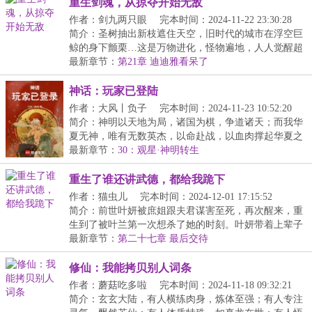
重生剑魂，从掠夺开始无敌
作者：剑九两只眼
完本时间：2024-11-22 23:30:28
简介：圣树抽出新枝遮住天空，旧时代的城市在浮空巨
鲸的身下颤栗…这是万物进化，怪物遍地，人人觉醒超
凡...
最新章节：
第21章 迪迪雅看呆了
神话：玩家已登陆
作者：大风丨负子
完本时间：2024-11-23 10:52:20
简介：神明以天地为局，诸国为棋，争道诸天；而我华
夏无神，唯有无数英杰，以命赴战，以血肉撑起华夏之
天...
最新章节：
30：观星·神明转生
重生了谁还讲武德，都给我跪下
作者：猫虫儿
完本时间：2024-12-01 17:15:52
简介：前世叶妍被庶姐跟夫君谋害至死，再次醒来，重
生到了被叶兰第一次想杀了她的时刻。叶妍带着上辈子
的...
最新章节：
第二十七章 最后交待
修仙：我能拷贝别人词条
作者：蘑菇吃多啦
完本时间：2024-11-18 09:32:21
简介：玄玄大陆，有人横练肉身，炼体至强；有人专注