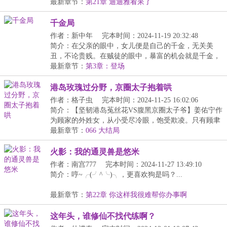
【掠...
最新章节：
第21章 迪迪雅看呆了
千金局
作者：新中年
完本时间：2024-11-19 20:32:48
简介：在父亲的眼中，女儿便是自己的千金，无关美
丑，不论贵贱。在贼徒的眼中，暴富的机会就是千金，
无关...
最新章节：
第3章：登场
港岛玫瑰过分野，京圈太子抱着哄
作者：格子虫
完本时间：2024-11-25 16:02:06
简介：【坚韧港岛菟丝花VS腹黑京圈太子爷】姜佑宁作
为顾家的外姓女，从小受尽冷眼，饱受欺凌。只有顾聿
衍...
最新章节：
066 大结局
火影：我的通灵兽是悠米
作者：南宫777
完本时间：2024-11-27 13:49:10
简介：哼~╭(╯^╰)╮，更喜欢狗是吗？...
最新章节：
第22章 你这样我很难帮你办事啊
这年头，谁修仙不找代练啊？