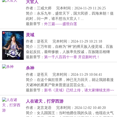
大官人
作者：三戒大师
完本时间：2024-11-29 11:26:25
简介：永乐九年，盛世天下，国大民骄，四海来朝！值
此时，问一声，谁不想当大官人！...
最新章节：
外三篇——盛世白莲
灵域
作者：逆苍天
完本时间：2024-11-29 10:21:18
简介：三万年前，自称为“神”的搏天族入侵灵域，百族
奋起反抗，最终惨败，人族率先投诚，百族随后相继
臣...
最新章节：
第一千八百四十一章 开启新时代！
杀神
作者：逆苍天
完本时间：2024-11-29 10:04:41
简介：在这个疯狂世界，神已无力回天，就让我踏着漫
天诸神的累累尸骨来普渡这芸芸众生。...
最新章节：
新书《灵域》已经上传，请大家继续支持~~
人在诸天，打穿西游
作者：龙言龙语
完本时间：2024-12-02 10:40:20
简介：女儿国国王：当时他摁住我的头说，他现在火气