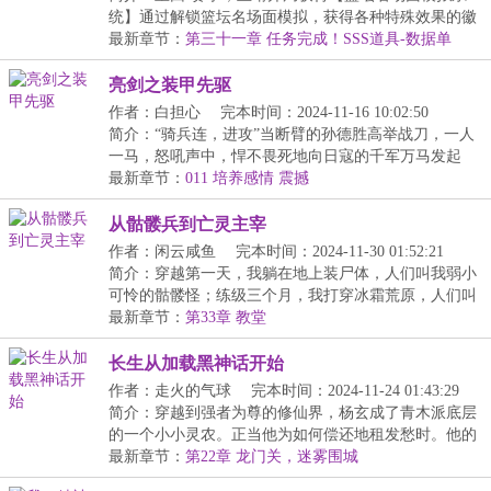
统】通过解锁篮坛名场面模拟，获得各种特殊效果的徽
章...
最新章节：
第三十一章 任务完成！SSS道具-数据单
亮剑之装甲先驱
作者：白担心
完本时间：2024-11-16 10:02:50
简介：“骑兵连，进攻”当断臂的孙德胜高举战刀，一人
一马，怒吼声中，悍不畏死地向日寇的千军万马发起
冲...
最新章节：
011 培养感情 震撼
从骷髅兵到亡灵主宰
作者：闲云咸鱼
完本时间：2024-11-30 01:52:21
简介：穿越第一天，我躺在地上装尸体，人们叫我弱小
可怜的骷髅怪；练级三个月，我打穿冰霜荒原，人们叫
我...
最新章节：
第33章 教堂
长生从加载黑神话开始
作者：走火的气球
完本时间：2024-11-24 01:43:29
简介：穿越到强者为尊的修仙界，杨玄成了青木派底层
的一个小小灵农。正当他为如何偿还地租发愁时。他的
脑...
最新章节：
第22章 龙门关，迷雾围城