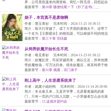
界，公司系统递来内测资格。简忆一阵无语，回想起自
己才...
最新章节：
第16章 随便结尾一下（扑了这书( ; _ ;
)/~~~）
娘子，本宫真不是废物啊
作者：墨玉青衫
完本时间：2024-11-25 10:30:15
简介：陈天行穿越了。成了大齐国的废物太子。还带了
一个名为【王图霸业】的模拟器，可以根据不同的情况
进...
最新章节：
第三十章 完结篇
从饲养妖魔开始长生不死
作者：唯见青衫
完本时间：2024-11-23 01:58:22
简介：妖魔乱世，司辰穿越而来，难以立足，所幸他携
带妖魔牧场，可万法归身。猎杀妖魔后，将其饲养于牧
场...
最新章节：
第31章 偶遇，宗门弟子
刚上高中，人生逆袭系统来了
作者：妮露小姐的狗
完本时间：2024-11-14 20:20:06
简介：冬去春又来，又是开学季，北原看着漏风的家
门，只有一页的户口陷入沉默，一介穿越者怎么会沦落
到这...
最新章节：
13.这或许是约会