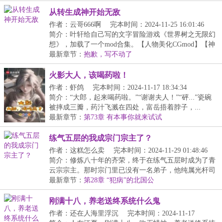
从转生成神开始无敌
作者：云哥666啊
完本时间：2024-11-25 16:01:46
简介：叶轩给自己写的文字冒险游戏《世界树之无限幻
想》，加载了一个mod合集。【人物美化CGmod】【神
器打...
最新章节：
抱歉，写不动了
火影大人，该喝药啦！
作者：虾鸽
完本时间：2024-11-17 18:34:34
简介：“大郎，起来喝药啦。”“谢谢夫人！”“砰...”瓷碗
被摔成三瓣，药汁飞溅在四处，富岳捂着脖子，...
最新章节：
第73章 有本事你就来试试
练气五层的我成宗门宗主了？
作者：这糕怎么卖
完本时间：2024-11-29 01:48:46
简介：修炼八十年的齐荣，终于在练气五层时成为了青
云宗宗主。那时宗门里已没有一名弟子，他纯属光杆司
令...
最新章节：
第28章 “犯病”的北国公
刚满十八，养老送终系统什么鬼
作者：还在人海里浮沉
完本时间：2024-11-17