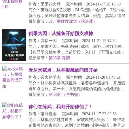
作者：呆呆的火球
完本时间：2024-11-17 20:16:30
简介：英雄联盟S总决赛，BLG战队：输给T，T战队成
就五冠，英雄联盟赛事走向大结局。但是，真就大结局
了吗...
最新章节：
21、香饽饽沈华（求追读）
倒果为因：从捕鱼开始预支成神
作者：弹指一闪
完本时间：2024-11-21 12:14:52
简介：倒果为因，先享受修行成果，后补上努力过程。
【您已学会捕鱼术，当前阶段：入门】【可预支技能：
捕...
最新章节：
第35章 宵禁
无尽天赋点，从举报魔族间谍开始
作者：碳火烤羊肉
完本时间：2024-11-28 01:48:21
简介：林小树穿越高武世界，靠着各种骚操作，开启贱
道加点之旅。第一天，跟魅魔间谍伪装的小姐姐接触，
反...
最新章节：
第38章 （全书完）
你们在练武，我都开始修仙了！
作者：落叶挽雨
完本时间：2024-11-17 22:02:53
简介：林枫刚穿越异世界，家族就被人给掀了。吓得老
爹带着他连夜跑路，来到了边境的小国中苟活，并且定