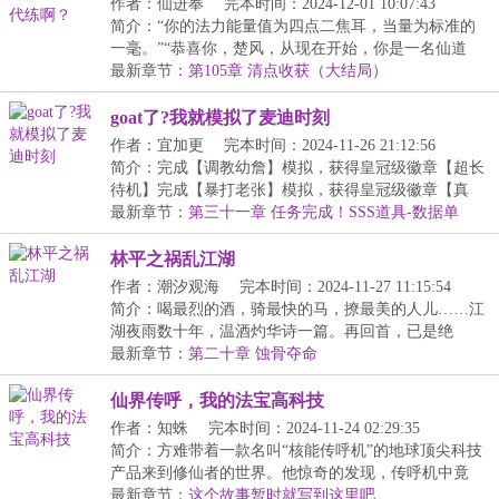
作者：仙进奉
完本时间：2024-12-01 10:07:43
简介：“你的法力能量值为四点二焦耳，当量为标准的
一毫。”“恭喜你，楚风，从现在开始，你是一名仙道
联...
最新章节：
第105章 清点收获（大结局）
goat了?我就模拟了麦迪时刻
作者：宜加更
完本时间：2024-11-26 21:12:56
简介：完成【调教幼詹】模拟，获得皇冠级徽章【超长
待机】完成【暴打老张】模拟，获得皇冠级徽章【真
·GO...
最新章节：
第三十一章 任务完成！SSS道具-数据单
林平之祸乱江湖
作者：潮汐观海
完本时间：2024-11-27 11:15:54
简介：喝最烈的酒，骑最快的马，撩最美的人儿……江
湖夜雨数十年，温酒灼华诗一篇。再回首，已是绝
巅。...
最新章节：
第二十章 蚀骨夺命
仙界传呼，我的法宝高科技
作者：知蛛
完本时间：2024-11-24 02:29:35
简介：方难带着一款名叫“核能传呼机”的地球顶尖科技
产品来到修仙者的世界。他惊奇的发现，传呼机中竟
然...
最新章节：
这个故事暂时就写到这里吧