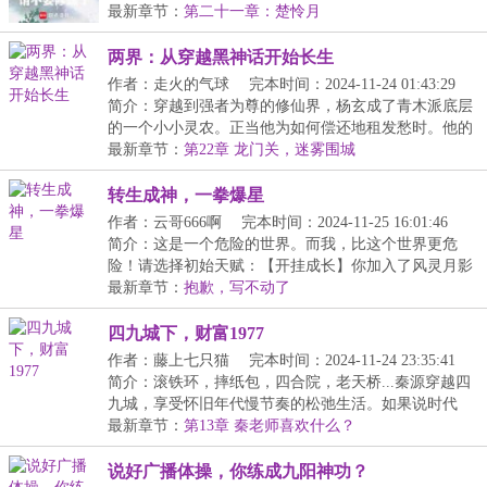
功，每...
最新章节：
第二十一章：楚怜月
两界：从穿越黑神话开始长生
作者：走火的气球
完本时间：2024-11-24 01:43:29
简介：穿越到强者为尊的修仙界，杨玄成了青木派底层
的一个小小灵农。正当他为如何偿还地租发愁时。他的
脑...
最新章节：
第22章 龙门关，迷雾围城
转生成神，一拳爆星
作者：云哥666啊
完本时间：2024-11-25 16:01:46
简介：这是一个危险的世界。而我，比这个世界更危
险！请选择初始天赋：【开挂成长】你加入了风灵月影
宗。...
最新章节：
抱歉，写不动了
四九城下，财富1977
作者：藤上七只猫
完本时间：2024-11-24 23:35:41
简介：滚铁环，摔纸包，四合院，老天桥...秦源穿越四
九城，享受怀旧年代慢节奏的松弛生活。如果说时代
的...
最新章节：
第13章 秦老师喜欢什么？
说好广播体操，你练成九阳神功？