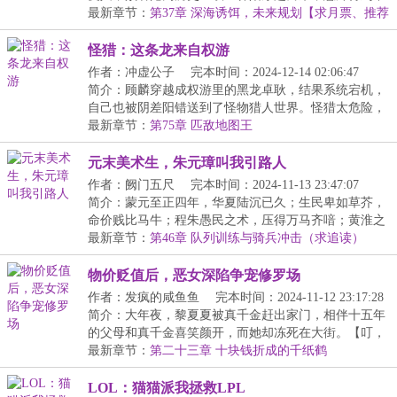
一...
最新章节：
第37章 深海诱饵，未来规划【求月票、推荐
票】
怪猎：这条龙来自权游
作者：冲虚公子
完本时间：2024-12-14 02:06:47
简介：顾麟穿越成权游里的黑龙卓耿，结果系统宕机，
自己也被阴差阳错送到了怪物猎人世界。怪猎太危险，
我...
最新章节：
第75章 匹敌地图王
元末美术生，朱元璋叫我引路人
作者：阙门五尺
完本时间：2024-11-13 23:47:07
简介：蒙元至正四年，华夏陆沉已久；生民卑如草芥，
命价贱比马牛；程朱愚民之术，压得万马齐喑；黄淮之
间...
最新章节：
第46章 队列训练与骑兵冲击（求追读）
物价贬值后，恶女深陷争宠修罗场
作者：发疯的咸鱼鱼
完本时间：2024-11-12 23:17:28
简介：大年夜，黎夏夏被真千金赶出家门，相伴十五年
的父母和真千金喜笑颜开，而她却冻死在大街。【叮，
恭...
最新章节：
第二十三章 十块钱折成的千纸鹤
LOL：猫猫派我拯救LPL