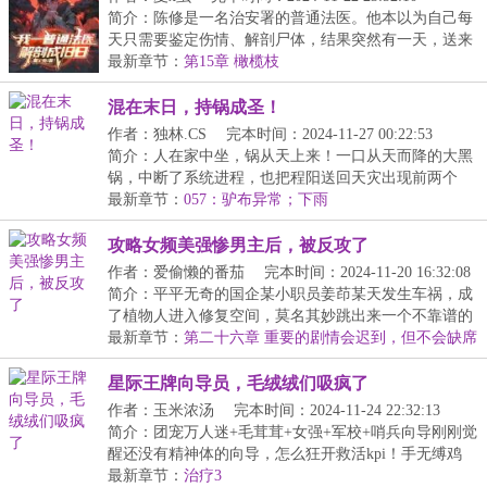
简介：陈修是一名治安署的普通法医。他本以为自己每
天只需要鉴定伤情、解剖尸体，结果突然有一天，送来
一...
最新章节：
第15章 橄榄枝
混在末日，持锅成圣！
作者：独林.CS
完本时间：2024-11-27 00:22:53
简介：人在家中坐，锅从天上来！一口从天而降的大黑
锅，中断了系统进程，也把程阳送回天灾出现前两个
月，...
最新章节：
057：驴布异常；下雨
攻略女频美强惨男主后，被反攻了
作者：爱偷懒的番茄
完本时间：2024-11-20 16:32:08
简介：平平无奇的国企某小职员姜茚某天发生车祸，成
了植物人进入修复空间，莫名其妙跳出来一个不靠谱的
系...
最新章节：
第二十六章 重要的剧情会迟到，但不会缺席
星际王牌向导员，毛绒绒们吸疯了
作者：玉米浓汤
完本时间：2024-11-24 22:32:13
简介：团宠万人迷+毛茸茸+女强+军校+哨兵向导刚刚觉
醒还没有精神体的向导，怎么狂开救活kpi！手无缚鸡
之...
最新章节：
治疗3