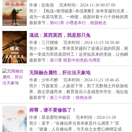
作者：彭鱼燕
完本时间：2024-11-30 00:07:09
简介：【枪战+推理破案+杀伐果断】洛奇穿越到北美，
成为一名菜鸟警员。一睁眼，就面对着十六个持枪的黑
人...
最新章节：
第021章 小嘿老本行，校园枪击
谍战：莫西莫西，我是那只兔
作者：三只狸猫
完本时间：2024-11-23 18:50:40
简介：一觉醒来，李幸竟穿越到了波谲云诡的民国，摇
身一变成为军统底层特工！这突如其来的变故，让他瞬
间...
最新章节：
第15章 暗影中的危机与博弈
无限融合属性，肝出法天象地
作者：少年不醉
完本时间：2024-11-21 18:46:45
简介：万族复苏，人族居下等，割了无数领土作妖族租
界。路尘穿越而来，教育落后小县城里作学生，地位低
微...
最新章节：
第三十四章 ：惊艳全班
师尊，请不要修炼了！
作者：星皇爱吃神秘石
完本时间：2024-11-28
20:40:27
简介：某乎：“在修仙界当资本家是什么感受？”苏
生：“谢邀，人在修仙界，与天命之女楚心婵绑定成