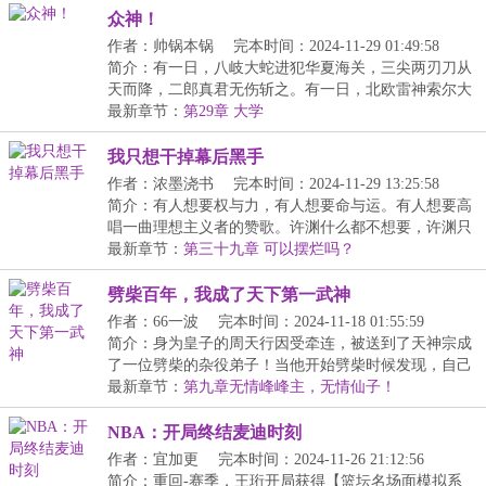
众神！
作者：帅锅本锅
完本时间：2024-11-29 01:49:58
简介：有一日，八岐大蛇进犯华夏海关，三尖两刃刀从
天而降，二郎真君无伤斩之。有一日，北欧雷神索尔大
战...
最新章节：
第29章 大学
我只想干掉幕后黑手
作者：浓墨浇书
完本时间：2024-11-29 13:25:58
简介：有人想要权与力，有人想要命与运。有人想要高
唱一曲理想主义者的赞歌。许渊什么都不想要，许渊只
想...
最新章节：
第三十九章 可以摆烂吗？
劈柴百年，我成了天下第一武神
作者：66一波
完本时间：2024-11-18 01:55:59
简介：身为皇子的周天行因受牵连，被送到了天神宗成
了一位劈柴的杂役弟子！当他开始劈柴时候发现，自己
劈...
最新章节：
第九章无情峰峰主，无情仙子！
NBA：开局终结麦迪时刻
作者：宜加更
完本时间：2024-11-26 21:12:56
简介：重回-赛季，王珩开局获得【篮坛名场面模拟系