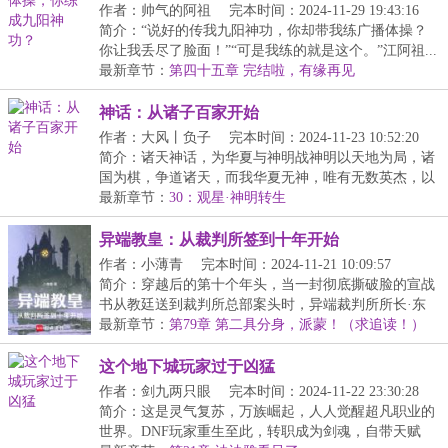
作者：帅气的阿祖
完本时间：2024-11-29 19:43:16
简介：“说好的传我九阳神功，你却带我练广播体操？
你让我丢尽了脸面！”“可是我练的就是这个。”江阿祖...
最新章节：
第四十五章 完结啦，有缘再见
神话：从诸子百家开始
作者：大风丨负子
完本时间：2024-11-23 10:52:20
简介：诸天神话，为华夏与神明战神明以天地为局，诸
国为棋，争道诸天，而我华夏无神，唯有无数英杰，以
命...
最新章节：
30：观星·神明转生
异端教皇：从裁判所签到十年开始
作者：小薄青
完本时间：2024-11-21 10:09:57
简介：穿越后的第十个年头，当一封彻底撕破脸的宣战
书从教廷送到裁判所总部案头时，异端裁判所所长·东
方...
最新章节：
第79章 第二具分身，派蒙！（求追读！）
这个地下城玩家过于凶猛
作者：剑九两只眼
完本时间：2024-11-22 23:30:28
简介：这是灵气复苏，万族崛起，人人觉醒超凡职业的
世界。DNF玩家重生至此，转职成为剑魂，自带天赋