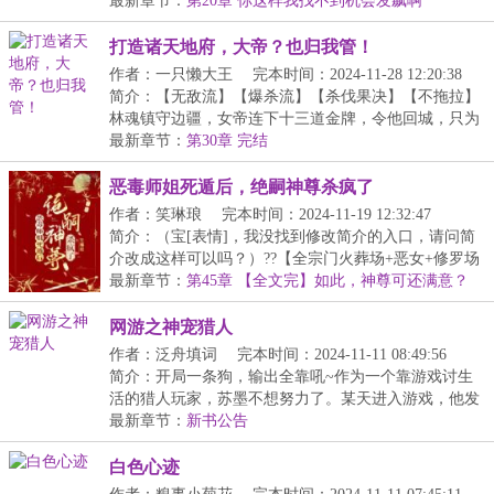
LV】：...
最新章节：
第20章 你这样我找不到机会发飙啊
打造诸天地府，大帝？也归我管！
作者：一只懒大王
完本时间：2024-11-28 12:20:38
简介：【无敌流】【爆杀流】【杀伐果决】【不拖拉】
林魂镇守边疆，女帝连下十三道金牌，令他回城，只为
用...
最新章节：
第30章 完结
恶毒师姐死遁后，绝嗣神尊杀疯了
作者：笑琳琅
完本时间：2024-11-19 12:32:47
简介：（宝[表情]，我没找到修改简介的入口，请问简
介改成这样可以吗？）??【全宗门火葬场+恶女+修罗场
+...
最新章节：
第45章 【全文完】如此，神尊可还满意？
网游之神宠猎人
作者：泛舟填词
完本时间：2024-11-11 08:49:56
简介：开局一条狗，输出全靠吼~作为一个靠游戏讨生
活的猎人玩家，苏墨不想努力了。某天进入游戏，他发
现...
最新章节：
新书公告
白色心迹