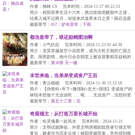
作者：独林.CS
完本时间：2024-11-27 00:22:53
简介：程阳异界生活十六年，熬过疫病觉醒胎中之谜，
结果入城不过两月，却迎来武道界末日之景！陨石流星
的...
最新章节：
057：驴布异常；下雨
都当皇帝了，谁还励精图治啊
作者：小气扒拉
完本时间：2024-11-23 01:44:39
简介：龙昊穿越架空小说世界，成为大乾王朝的亡国之
君。按照剧情，他今日会在朝堂上被迫迎娶权臣赵桧的
女...
最新章节：
第30章 天一楼
末世来临，当弟弟变成丧尸王后
作者：青云稳稳
完本时间：2024-11-30 15:12:18
简介：【伪骨科+年下+微强制+忠犬+强强】变成丧尸的
林悦本想做个无业游民……呃……无业游尸，没想到变
成...
最新章节：
第五十三章：完
奇观领主：从打造万里长城开始
作者：给灵魂看一处风水
完本时间：2024-11-21
23:35:27
简介：文明试炼降临，外星文明虎视眈眈胜者引领文明
复兴，败者沦为历史尘埃！林阳穿越而来，意外得到唯