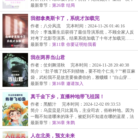
宋...
最新章节：
第26章 结局
我都拿奥斯卡了，系统才加载完
作者：八分风流
完本时间：2024-11-26 01:46:16
简介：李逸重生后获得了最佳导演系统，不顾全家人反
对考了北影导演系，结果系统加载了十年才加载完……
【...
最新章节：
第11章 你要证明给我看
我在两界当山君
作者：仗剑舞清秋
完本时间：2024-11-28 20:40:38
简介：“肚子饿了找不到猎物，要不吃个仁先？”“桥豆麻
袋，武松我不是故意要偷袭你的，雅蠛蝶！”白山穿...
最新章节：
第16章 邀请加入
真千金下乡，直播种地带飞祖国！
作者：黑醋汁
完本时间：2024-12-02 09:33:53
简介：乌蛮蛮是只比翼鸟，主业司农，俗称种地。因为
一颗不知道哪来的珠子，被贬到不知道在哪的蓝星，法
力...
最新章节：
第36章 朱鹮
人在北美，预支未来