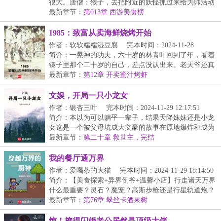
很大。唐僧：猴子，去把附近的妖怪抓过来给为师活动
活...
最新章节：
第013章 西游美食榜
1985：致富从卖海鲜烧烤开始
作者：软软糯糯湿豆腐
完本时间：2024-11-28
23:57:35
简介：一晃神的功夫，六十岁的林青叶回到了年，看着
镜子里那个二十岁的自己，差点没认出来。老天爷还真
给...
最新章节：
第12章 开卖蜜汁烤虾
文娱，开局一只小龙女
作者：银杏三叶
完本时间：2024-11-29 12:17:51
简介：本以为可以躺平一辈子，结果天降妹妹还是小龙
女这是一个被父母坑成大文豪的故事在原地爆炸和成为
文...
最新章节：
第二十章 救世主，完结
我的餐厅通万界
作者：爱喝茶的大猫
完本时间：2024-11-29 18:14:50
简介：【美食探索+异界倒爷+温馨小店】行走诸天万界
什么最重要？灵石？魔宠？高斯步枪还是行星轨道炮？
不...
最新章节：
第76章 翠丝卡酒果树
惊！撩得闪婚老公居然是顶级大佬