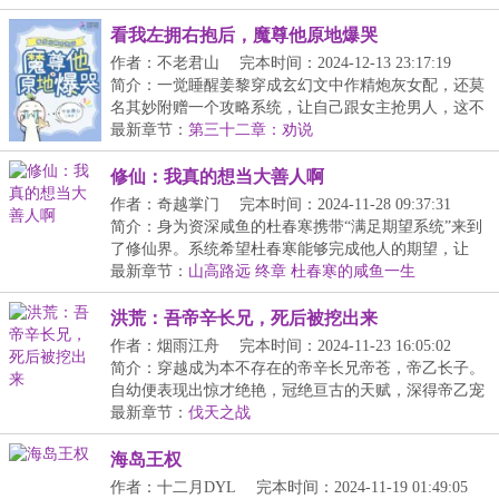
看我左拥右抱后，魔尊他原地爆哭
作者：不老君山
完本时间：2024-12-13 23:17:19
简介：一觉睡醒姜黎穿成玄幻文中作精炮灰女配，还莫
名其妙附赠一个攻略系统，让自己跟女主抢男人，这不
是...
最新章节：
第三十二章：劝说
修仙：我真的想当大善人啊
作者：奇越掌门
完本时间：2024-11-28 09:37:31
简介：身为资深咸鱼的杜春寒携带“满足期望系统”来到
了修仙界。系统希望杜春寒能够完成他人的期望，让
他...
最新章节：
山高路远 终章 杜春寒的咸鱼一生
洪荒：吾帝辛长兄，死后被挖出来
作者：烟雨江舟
完本时间：2024-11-23 16:05:02
简介：穿越成为本不存在的帝辛长兄帝苍，帝乙长子。
自幼便表现出惊才绝艳，冠绝亘古的天赋，深得帝乙宠
爱...
最新章节：
伐天之战
海岛王权
作者：十二月DYL
完本时间：2024-11-19 01:49:05