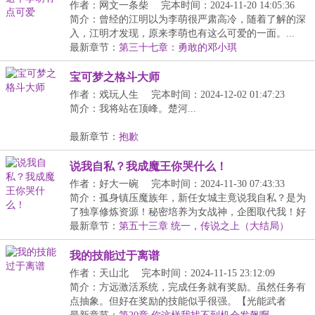
作者：网文一条柴
完本时间：2024-11-20 14:05:36
简介：曾经的江明以为李萌很严肃高冷，随着了解的深
入，江明才发现，原来李萌也有这么可爱的一面。...
最新章节：
第三十七章：勇敢的邓小琪
宝可梦之格斗大师
作者：戏玩人生
完本时间：2024-12-02 01:47:23
简介：我将站在顶峰。楚河...
最新章节：
抱歉
说我自私？我成魔王你哭什么！
作者：好大一碗
完本时间：2024-11-30 07:43:33
简介：孤身镇压魔族年，新任女城主竟说我自私？是为
了独享修炼资源！秘密培养为女战神，企图取代我！好
好...
最新章节：
第五十三章 统一，传说之上（大结局）
我的技能过于离谱
作者：天山北
完本时间：2024-11-15 23:12:09
简介：方远激活系统，完成任务就有奖励。虽然任务有
点抽象。但好在奖励的技能似乎很强。【光能武者