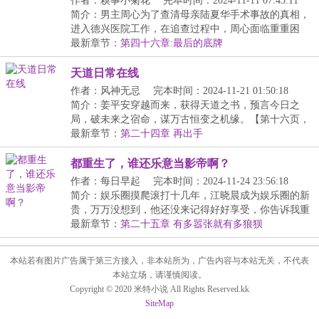
作者：糗事小菊花
完本时间：2024-11-11 07:45:11
简介：男主周心为了查清母亲陆夏华手术事故的真相，
进入德兴医院工作，在追查过程中，周心面临重重困
境，...
最新章节：
第四十六章:最后的底牌
天道日常在线
作者：风神无忌
完本时间：2024-11-21 01:50:18
简介：姜平安穿越而来，获得天道之书，预言今日之
局，破未来之宿命，谋万古恒变之机缘。【第十六页，
人间...
最新章节：
第二十四章 再出手
都重生了，谁还乐意当影帝啊？
作者：每日早起
完本时间：2024-11-24 23:56:18
简介：娱乐圈摸爬滚打十几年，江晓晨成为娱乐圈的新
贵，万万没想到，他还没来记得好好享受，你告诉我重
生...
最新章节：
第二十五章 有多嚣张就有多狼狈
本站若有图片广告属于第三方接入，非本站所为，广告内容与本站无关，不代表
本站立场，请谨慎阅读。
Copyright © 2020 米特小说 All Rights Reserved.kk
SiteMap