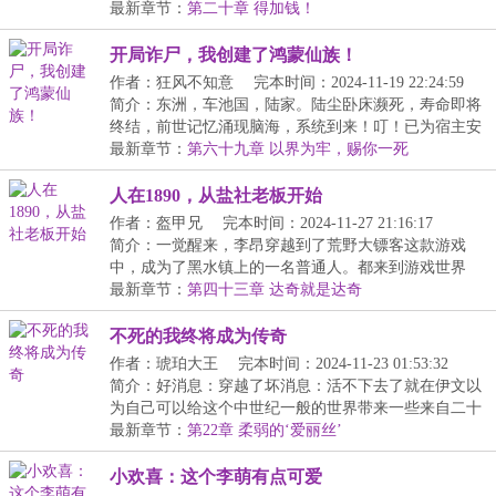
下...
最新章节：
第二十章 得加钱！
开局诈尸，我创建了鸿蒙仙族！
作者：狂风不知意
完本时间：2024-11-19 22:24:59
简介：东洲，车池国，陆家。陆尘卧床濒死，寿命即将
终结，前世记忆涌现脑海，系统到来！叮！已为宿主安
装...
最新章节：
第六十九章 以界为牢，赐你一死
人在1890，从盐社老板开始
作者：盔甲兄
完本时间：2024-11-27 21:16:17
简介：一觉醒来，李昂穿越到了荒野大镖客这款游戏
中，成为了黑水镇上的一名普通人。都来到游戏世界
了，自...
最新章节：
第四十三章 达奇就是达奇
不死的我终将成为传奇
作者：琥珀大王
完本时间：2024-11-23 01:53:32
简介：好消息：穿越了坏消息：活不下去了就在伊文以
为自己可以给这个中世纪一般的世界带来一些来自二十
一...
最新章节：
第22章 柔弱的‘爱丽丝’
小欢喜：这个李萌有点可爱