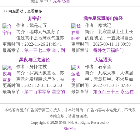
地...
最新章节：
完本感言
<< 向左滑动，查看更多：
弃宇宙
我在星际重著山海经
作者：鹅是老五
作者：寒武记
简介：地球元气复苏了，
简介：北宸星系土生土长
但这真不是地球灵气复苏
的夏初见，一直觉得自己
更新时间：2022-11-26 21:49:41
的故事，而是一个流浪宇
更新时间：2025-09-11 11:39:59
普普通通平平无奇。但
最新章节：
宙的故事。...
第一三七二章 道，到
最新章节：
是，北宸帝国最年轻的元
番外之五福临门
底是什么？
帅大人霍御燊...
黑夜与巨龙途径
大运通天
作者：身怀绝技
作者：石章鱼
简介：探索大象墓地，苏
简介：凡成大事，人谋居
离意外发现巨龙尸体，被
半，天意居半。不求尽如
更新时间：2021-12-31 15:12:30
卷入神秘水潭。紧握龙
更新时间：2022-04-30 17:37:40
人意，但求无愧我心。那
最新章节：
角，跟随龙尸从天空坠
第二百零零章 星空的
最新章节：
一年张合欢许过的愿变成
第五百三十三 永远在
污染
落，意外吸收龙...
一起
了现实，失...
本站若有图片广告属于第三方接入，非本站所为，广告内容与本站无关，不代表
本站立场，请谨慎阅读。
Copyright © 2020 米特小说 All Rights Reserved.kk
SiteMap