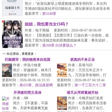
简介：“欢迎玩家登上维度裂缝游戏专用列车，本次列
车将由E级始发站开往D级站点，请玩家保证生命安全有
序...
最新章节：
第3240章
姐姐，我也要当女仆吗？
作者：电子熊猫
更新时间：2026-08-07 00:06:09
简介：【双胞胎】【恋爱日常】江渝白第一次收租，就
撞见了因为没钱交租的双胞胎姐妹林见夏：事先说好，
还...
最新章节：
第268章 白丝要脱么？
<< 向左滑动，查看更多：
巨舰横宋：我的物资来自祖国
朕真的不务正业
作者：伴读小牧童
作者：吾谁与归
简介：穿越南宋，林舟只
简介：万历元年正月十
想安静做个倒爷。用泡面
九，万历皇帝朱翊钧，打
更新时间：2026-08-06 16:33:33
换铜钱，用卫生纸换人
更新时间：2026-08-07 04:18:44
量着面前的铁三角。第一
最新章节：
情，用现代药救古代命。
第433章、政治真脏啊
最新章节：
位盟友面相颇为和善，她
第一千三百六十二章
可他没想到，...
不过一念为苍生
是大明的太后...
开局签到荒古圣体
诸天从拜师童姥开始
作者：J神
作者：今晚开始打老虎
简介：【不废柴，不舔
简介：程序员陆青衣没卷
狗，天骄争霸暴爽无敌
死同行，先卷死了自己。