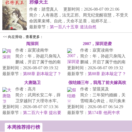
邪修天王
作者：踏雪真人
更新时间：2026-08-07 09:21:06
简介：人有善恶，法无正邪。周无纪觉醒宿慧，不受天
命因果束缚。自此，天命不足畏，祖师不足...
最新章节：
第一百八十五章 道法自然
<< 向左滑动，查看更多：
闯深圳
2007，深圳逆袭
作者：寂寞读南华
作者：寂寞读南华
简介：年，孙超只身闯入
简介：年，孙超只身闯入
鹏城，开启了属于他的南
鹏城，开启了属于他的南
更新时间：2026-08-07 09:19:32
漂之旅。身为绝路之人，
更新时间：2026-08-07 09:19:32
漂之旅。身为绝路之人，
最新章节：
除了胜利，他已经无路...
第88章 剧本敲定了？
最新章节：
除了胜利，他已经无路...
第88章 剧本敲定了？
大唐隐卫
假结婚三年，我甩了前夫嫁高枝
作者：高月
作者：望晨莫及
简介：武周长安二年，薛
简介：三年契约婚姻，关
卫穿越到了大理寺水牢。
雪晴满心奔赴，却只换来
更新时间：2026-08-07 07:13:36
出狱后，他给自己戴上了
更新时间：2026-08-07 06:54:29
竹马江怀景的冷漠与偏
最新章节：
三个面具。第一个面具...
第二百六十章 提出要
最新章节：
爱。他眼里永远只有柔
第174章 他死中求
求
生，她凭空消失
弱...
本周推荐排行榜