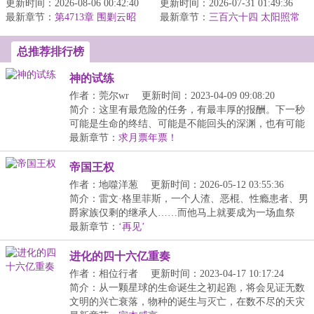
更新时间：2026-08-06 00:42:40
流】君逍遥穿越玄幻世
更新时间：2026-07-31 01:49:36
落地天龙世界，捡到野生
最新章节：
界，成为荒古世家神子，
第4713章 围剿云昭
最新章节：
童姥，武技一点就通，心
三百六十四 太阳照常
雪，血脉感应，有同族人来了？
拥有无敌背景，惊...
升起（大结局）
法一看就明...
总推荐排行榜
神的试练
作者：莞尔wr
更新时间：2023-04-09 09:08:20
简介：这里有最危险的任务，有最丰厚的报酬。下一秒
可能是生命的终结、可能是不能回头的深渊，也有可能
最...
最新章节：
求月票年票！
帝国王权
作者：地噬洋葱
更新时间：2026-05-12 03:55:36
简介：雷文·格里菲斯，一个人渣、恶棍、性瘾患者、男
爵家族仅剩的继承人……而他马上就要成为一场血祭
仪...
最新章节：
‘再见’
进化的四十六亿重奏
作者：相位行者
更新时间：2023-04-17 10:17:24
简介：从一颗星球的生命诞生之初起跑，将会见证无数
文明的兴亡衰落，物种的诞生与灭亡，在数不尽的天灾