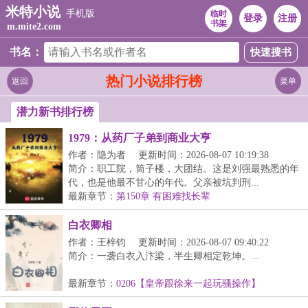
米特小说
手机版
临时
登录
注册
书架
m.mite2.com
书名：
热门小说排行榜
返回
菜单
潜力新书排行榜
1979：从药厂子弟到商业大亨
作者：隐为者
更新时间：2026-08-07 10:19:38
简介：职工院，筒子楼，大团结。这是刘强最熟悉的年
代，也是他最不甘心的年代。父亲被坑判刑...
最新章节：
第150章 有困难找长辈
白衣卿相
作者：王梓钧
更新时间：2026-08-07 09:40:22
简介：一袭白衣入汴梁，半生卿相定乾坤。...
最新章节：
0206【皇帝跟徐来一起玩骚操作】