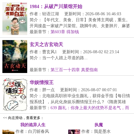
1984：从破产川菜馆开始
作者：轻语江湖
更新时间：2026-08-06 16:46:03
简介：【年代文、美食、日常】美食博主周砚，重生。
开局接盘一家破产川菜馆。跷脚牛肉、夫妻肺片、麻婆
豆...
最新章节：
第603章 得加钱
玄天之古玄动天
作者：曹玄风1
更新时间：2026-08-02 02:23:14
简介：当一个人踏上寻道的路...
最新章节：
第三百一十四章 真爱指南
华娱情报王
作者：胖一点
更新时间：2026-08-07 00:07:01
简介：北电级高职班毕业生颜礼，获得金手指【每日情
报系统】，从此化身娱乐圈情报王什么？《隋唐英雄
传》...
最新章节：
639 颜礼：你身上最大的优势不是名气，而
是脸
<< 向左滑动，查看更多：
我的诡异人生
执魔
作者：白刃斩春风
作者：我是墨水