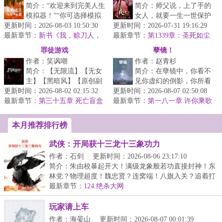
简介：“欢迎来到完美人生
简介：师父说，上了手的
模拟器！”“你可选择模拟
女人，就要一生一世保护
更新时间：2026-08-03 10:50:30
自己或他人的人生，以此
更新时间：2026-07-31 19:16:29
好。师父说，修魔很难，
最新章节：
寻求诸多人生难题的解决
新书《我，赊刀人，
最新章节：
一入魔道永不回头。师父
第1339章：圣死如尘
斗鬼神》已发
方案！...
定，梦觉火烧天！
说，天圆地...
罪徒游戏
孽镜！
作者：笑讽嘲
作者：赵青杉
简介：【无限流】【无女
简介：在孽镜中，你看不
主】【黑暗风】【原创副
见你虚幻的倒影，你所看
更新时间：2026-08-02 02:15:32
本】贪婪、暴戾、冷酷、
更新时间：2026-08-07 02:50:08
见的唯有真实。...
最新章节：
逐利……毁灭、死亡、颠
第三十五章 死亡盲盒
最新章节：
第一八一章 许你乘歌
（四）“让我看看你的天资”
覆、变革…...
（2）
本月推荐排行榜
武侠：开局获十三龙十三象功力
作者：石剑
更新时间：2026-08-06 23:17:10
简介：朱由校暴起开大！满级龙象般若功直接封神！东
林党？物理超度！魏忠贤？连窝端！八旗入关？追着打
到...
最新章节：
124.绝杀大网
玩家请上车
作者：海晏山
更新时间：2026-08-07 00:01:39