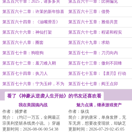
第五百六十章：2025，请多多关
第五百六十一章：比例偏见
照！
第五百六十二章：许茉的新年惊喜
第五百六十三章：借势
第五百六十四章：《油嘴滑舌》
第五百六十五章：雅俗共赏
第五百六十六章：神仙打架
第五百六十七章：程诺和程实
第五百六十八章：圈套
第五百六十九章：求助
第五百七十章：狗咬狗
第五百七十一章：刀刃向内
第五百七十二章：羞刀难入鞘
第五百七十三章：傲剑不回锋
第五百七十四章：执刀人
第五百七十五章：【凛刃】行动
第五百七十六章：宁为玉碎，不为
第五百七十七章：阎王点卯
瓦全！
看了《神豪从逆袭人生开始》的书友还喜欢看
我在美国搞内战
魅力点满，继承游戏资产
作者：捕梦者
作者：纵伐
简介：（均订一万五，全网最正
简介：岁的唐宋，单身发胖，无
宗美利坚斩杀线类小说。）穿越
车无房，想要改变现状，却缺乏
成了美利坚底层流浪汉，好在绑
更新时间：2026-08-06 00:54:38
精力、信念和方向。遭遇职场霸
更新时间：2026-07-29 02:45:05