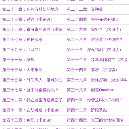
（求追读）
第二十一章：任何有排队的地方
第二十二章：宴融荟
（求追读）
第二十三章：过往（求追读）
第二十四章：杯杯先敬有钱人
第二十五章：贵有贵的道理（求追
第二十六章：规矩？（求追读）
读）
第二十七章：神秘买家
第二十八章：谁说富二代傻的？
（求追读）
第二十九章：《口红》
第三十章：深夜福利（求追读）
第三十一章：割裂
第三十二章：臻萃集团易主（求追
读）
第三十三章：因果报应
第三十四章：掌权（求追读）
第三十五章：时间识人，落难知心
第三十六章：游泳好啊，游泳得学
啊！
第三十七章：就不能全都要吗？
第三十八章：鮨雲Omakase
第三十九章：我在这里有亿点面子
第四十章：你管这叫小打小闹？
（求追读）
第四十一章：在劫难逃（求追读）
第四十二章：阶段奖励
第四十三章：免职（求追读）
第四十四章：真正的食物链顶端