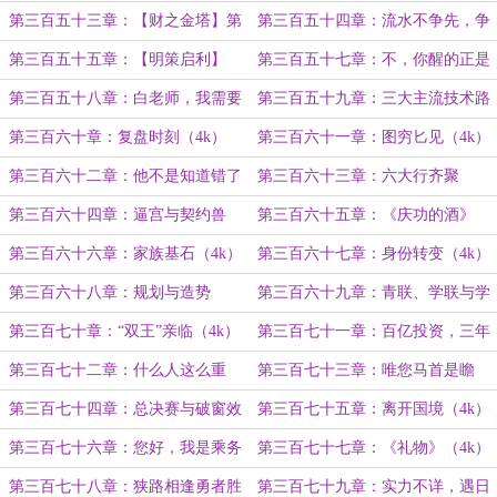
远在一起（4k）
第三百五十三章：【财之金塔】第
第三百五十四章：流水不争先，争
三层，解锁！（4k）
的是滔滔不绝（4k）
第三百五十五章：【明策启利】
第三百五十七章：不，你醒的正是
（4k）
时候（4k）
第三百五十八章：白老师，我需要
第三百五十九章：三大主流技术路
你继续辅导我（4k）
线（4k）
第三百六十章：复盘时刻（4k）
第三百六十一章：图穷匕见（4k）
第三百六十二章：他不是知道错了
第三百六十三章：六大行齐聚
（4k）
（4k）
第三百六十四章：逼宫与契约兽
第三百六十五章：《庆功的酒》
（4k）
（4k）
第三百六十六章：家族基石（4k）
第三百六十七章：身份转变（4k）
第三百六十八章：规划与造势
第三百六十九章：青联、学联与学
（4k）
生会（4k）
第三百七十章：“双王”亲临（4k）
第三百七十一章：百亿投资，三年
重塑（4k）
第三百七十二章：什么人这么重
第三百七十三章：唯您马首是瞻
要？
（4k）
第三百七十四章：总决赛与破窗效
第三百七十五章：离开国境（4k）
应（4k）
第三百七十六章：您好，我是乘务
第三百七十七章：《礼物》（4k）
长韩艺佳（4k）
第三百七十八章：狭路相逢勇者胜
第三百七十九章：实力不详，遇日