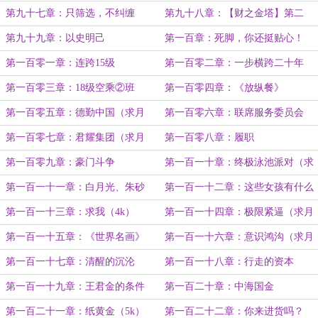
第九十七章：只筛选，不纠缠
第九十八章：【财之金塔】第二
层，解锁！
第九十九章：以史明己
第一百章：死脚，你还挺贴心！
（求月票）
第一百零一章：连跨15级
第一百零二章：一步横跨二十年
第一百零三章：18级空乘②班
第一百零四章：《放纵餐》
第一百零五章：德勤中国（求月
第一百零六章：联席服务委员会
票）
第一百零七章：君耀集团（求月
第一百零八章：履职
票）
第一百零九章：豪门斗争
第一百一十章：终极泳池派对（求
月票）
第一百一十一章：白月光、朱砂
第一百一十二章：这些女孩有什么
痣、意难平
错？
第一百一十三章：求我（4k）
第一百一十四章：极限紧逼（求月
票）
第一百一十五章：《世界名画》
第一百一十六章：意识鸿沟（求月
票）
第一百一十七章：清醒的沉沦
第一百一十八章：行走的资本
第一百一十九章：王君金的条件
第一百二十章：中海国金
第一百二十一章：纸黄金（5k）
第一百二十二章：你来进货吗？