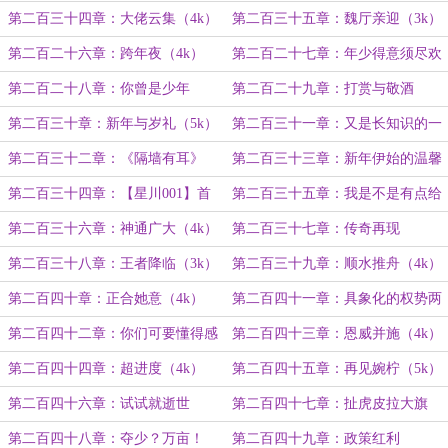
（3k）
第二百三十四章：大佬云集（4k）
第二百三十五章：魏厅亲迎（3k）
第二百二十六章：跨年夜（4k）
第二百二十七章：年少得意须尽欢
（4k）
第二百二十八章：你曾是少年
第二百二十九章：打赏与敬酒
（3k）
第二百三十章：新年与岁礼（5k）
第二百三十一章：又是长知识的一
天
第二百三十二章：《隔墙有耳》
第二百三十三章：新年伊始的温馨
（4k）
（4k）
第二百三十四章：【星川001】首
第二百三十五章：我是不是有点给
秀（3k）
他脸了？（3k）
第二百三十六章：神通广大（4k）
第二百三十七章：传奇再现
第二百三十八章：王者降临（3k）
第二百三十九章：顺水推舟（4k）
第二百四十章：正合她意（4k）
第二百四十一章：具象化的权势两
字
第二百四十二章：你们可要懂得感
第二百四十三章：恩威并施（4k）
恩啊
第二百四十四章：超进度（4k）
第二百四十五章：再见婉柠（5k）
第二百四十六章：试试就逝世
第二百四十七章：扯虎皮拉大旗
（3k）
第二百四十八章：夺少？万亩！
第二百四十九章：政策红利