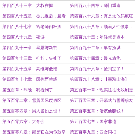
啊！
第四百八十三章：大权在握
第四百八十四章：师门重逢
第四百八十五章：徒儿退后，且看
第四百八十六章：真是太他妈疯狂
为师
了！
第四百八十七章：给老师倒杯酒
第四百八十八章：顺着人性做事，
逆着人性做人
第四百八十九章：夜游
第四百九十章：年轻就是资本
第四百九十一章：暴露与新书
第四百九十二章：早有预谋
第四百九十三章：柠柠，失礼了
第四百九十四章：晨光旖旎
第四百九十五章：高维与低维
第四百九十六章：捡到宝了！
第四百九十七章：因你而荣耀
第四百九十八章：【墨漪山海】
第五百章：昨晚，我看到了
第五百零一章：现实往往比戏剧更
加魔幻
第五百零二章：雪麓国际度假区
第五百零三章：开幕式与雪麓挚友
第五百零四章：男人当如是也！
第五百零五章：活该他赚钱！
第五百零六章：大冬会
第五百零七章：国家非遗
第五百零八章：那是它在为你鼓掌
第五百零九章：四女同框