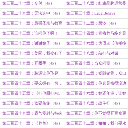
么了？（4k）
（4k）
第三百二十七章：交付（4k）
第三百二十八章：红旗品牌运营委
员会（4k）
第三百二十九章：无法选中（4k）
第三百三十章：Lady,Behave
yourself！（4k）
第三百三十一章：最强圣宗与教育
第三百三十二章：颜汐（4k）
闭环（4k）
第三百三十三章：谁问你了啊！
第三百三十四章：青梅竹马终究是
（4k）
难敌天降啊！（4k）
第三百三十五章：谢谢嫂子（4k）
第三百三十六章：为盟主【倚楼挽
安屿】加更！
第三百三十七章：姜阮，我变心了
第三百三十八章：敲打与对赌
（4k）
（4k）
第三百三十九章：开团手（4k）
第三百四十章：当众问责（4k）
第三百四十一章：装逼让你飞起
第三百四十二章：积毁销骨，众口
来！（4k）
铄金（4k）
第三百四十三章：要么拥有一切，
第三百四十四章：你真是饿得没边
要么一无所有（4k）
了啊（4k）
第三百四十五章：《打他跟打MC
第三百四十六章：她还年轻，让她
村民一样》（4k）
再沉淀沉淀吧（4k）
第三百四十七章：软硬兼施（4k）
第三百四十八章：战斗柠（4k）
第三百四十九章：霸气零封与特殊
第三百五十章：你不觉得开盲盒更
待遇（4k）
有意思吗？（4k）
第三百五十一章：《养鱼》（4k）
第三百五十二章：姐姐，我们要永