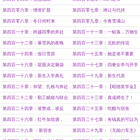
第四百零六章：增资扩股
第四百零七章：禅让与代持
第四百零八章：冬日何时来
第四百零九章：今夜雪满山
第四百一十章：跨越四季的奔赴
第四百一十一章：一鲸落，万物生
第四百一十二章：暴雪风的夜晚
第四百一十三章：北欧的传说
第四百一十四章：假日雪原
第四百一十五章：她是谁不重要
第四百一十六章：屁股决定脑袋
第四百一十七章：四奢女帝与开学
季
第四百一十八章：新生入学典礼
第四百一十九章：新生代表
第四百二十章：仰望、扎根与奔赴
第四百二十一章：【昭德奖学金】
第四百二十二章：勤工赋能与联合
第四百二十三章：真成师生了！
招聘
第四百二十四章：谁赞成，谁反
第四百二十五章：吃醋与宿舍
对？
第四百二十六章：红牛加劲酒，
第四百二十七章：有钱真的可以为
_____
所欲为
第四百二十八章 ：新宿舍
第四百二十九章：《无能の车主》