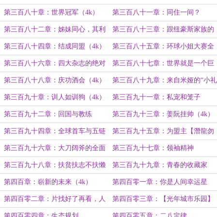
（4k）
则强（4k）
第三百八十章：世界冠军（4k）
第三百八十一章：同住一间？
（4k）
第三百八十二章：姊妹同心，其利
第三百八十三章：跟纽豪斯家族的
断金~（4k）
首次会晤（4k）
第三百八十四章：结成同盟（4k）
第三百八十五章：环球小姐大赛全
球总决赛（4k）
第三百八十六章：四大杂志的绝对
第三百八十七章：世界就是一个巨
权威（4k）
大的草台班子（4k）
第三百八十八章：庆功酒会（4k）
第三百八十九章：来自米娅的“小礼
物”（4k）
第三百九十章：训人如训狗（4k）
第三百九十一章：私宠和笼子
（4k）
第三百九十二章：回国与教练
第三百九十三章：姜阮挂帅（4k）
（4k）
第三百九十四章：全球首车与五链
第三百九十五章：为盟主【潛龍勿
融合（4k）
用3】加更！
第三百九十六章：大刀阔斧的全面
第三百九十七章：领袖精神
改革（4k）
第三百九十八章：扶贫扶志不扶懒
第三百九十九章：青春的收藏家
（4k）
（4k）
第四百章：崭新的未来（4k）
第四百零一章：你是人间幸运星
第四百零二章：片找好了再看，人
第四百零三章：【光年城市乐园】
看准了再爱
第四百零四章：生态规划
第四百零五章：二八定律