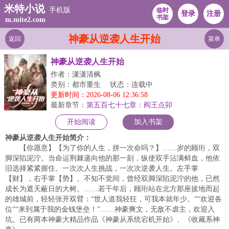
米特小说
手机版
临时
登录
注册
书架
m.mite2.com
神豪从逆袭人生开始
返回
菜单
神豪从逆袭人生开始
作者：潇潇清枫
类别：都市重生
状态：连载中
更新时间：2026-08-06 12:36:58
最新章节：
第五百七十七章：阎王点卯
开始阅读
加入书架
神豪从逆袭人生开始简介：
【你愿意】【为了你的人生，拼一次命吗？】……岁的顾珩，双
脚深陷泥泞。当命运荆棘递向他的那一刻，纵使双手沾满鲜血，他依
旧选择紧紧握住。一次次人生挑战，一次次逆袭人生。左手掌
【财】，右手掌【势】。不知不觉间，曾经双脚深陷泥泞的他，已然
成长为遮天蔽日的大树。……若干年后，顾珩站在北方那座拔地而起
的雄城前，轻轻张开双臂：“世人道我轻狂，可我本就年少。”“欢迎各
位”“来到属于我的金钱堡垒！”……神豪爽文，无敌不虐主，欢迎入
坑。已有两本神豪大精品作品《神豪从系统宕机开始》、《收藏系神