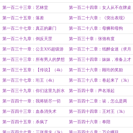
第一百二十三章：艺林堂
第一百二十四章：女人从不在牌桌
之上
第一百二十五章：落差
第一百二十六章：《突出表现》
（4k）
第一百二十七章：真正的豪门
第一百二十八章：母狮和母狗
（4k）
（3k）
第一百二十九章：倒反天罡
第一百三十章：张弛有度
第一百三十一章：公主X95超级游
第一百三十二章：纸醉金迷（求月
艇
票）
第一百三十三章：所有男人的梦想
第一百三十四章：妹妹，准备上才
艺！
第一百三十五章：【传说】（4k）
第一百三十六章：顾珩的奖励
（3k）
第一百三十七章：珩王（4k）
第一百三十八章：卷起来了（3k）
第一百三十九章：你们这里九折水
第一百四十章：声名渐起
瓶啊？（3k）
第一百四十一章：我将斩尽一切
第一百四十二章：诶，怎么是两
敌！
套？
第一百四十三章：血条消失术
第一百四十四章：王对王（3k）
（3k）
第一百四十五章：杀疯了
第一百四十六章：奉陪
第一百四十七章：三张房卡（3k）
第一百四十八章：万众瞩目