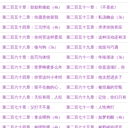
（3k）
第二百五十章：鼓励和难处（4k）
第二百五十一章：《不喜欢》
or《喜欢》（4k）
第二百五十二章：你愿意收留我
第二百五十三章：私汤幽会（3k）
吗？（求月票）
第二百五十四章：三元悖论（4k）
第二百五十五章：求求你快答应
吧，要不然他……（4k）
第二百五十六章：你何苦这样委屈
第二百五十七章：这种活动还有没
自己啊（3k）
有了？（3k）
第二百五十八章：狼与狗（5k）
第二百五十九章：炫技与巧遇
（4k）
第二百六十章：惩罚与体悟
第二百六十一章：年味渐浓（3k）
第二百六十二章：世界蜂蜜多么年
第二百六十三章：你是选项E，你
轻（4k）
是plan B（4k）
第二百六十四章：你管这叫小本经
第二百六十五章：他太想进步了
营？（4k）
第二百六十六章：留不住她的心，
第二百六十七章：被捏扁的空瓶
那我就点一个（3k）
（4k）
第二百六十八章：天狂有雨，人狂
第二百六十九章：记住，你们只有
有祸（4k）
一次机会（4k）
第二百七十章：父打子不羞
第二百七十一章：人性拷打
第二百七十二章：拿去喂狗（4k）
第二百七十三章：如梦初醒（4k）
第二百七十四章：抱团取暖（4k）
第二百七十五章：被戳破的谎言