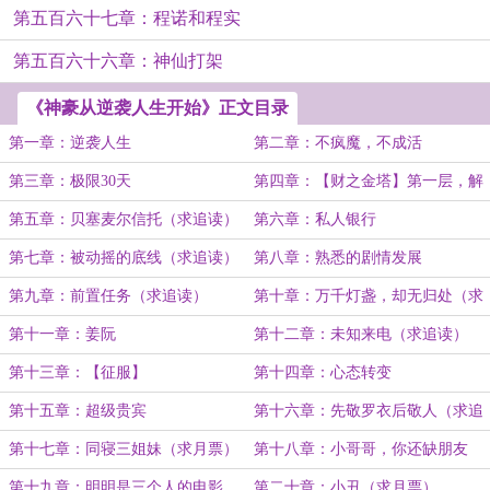
第五百六十七章：程诺和程实
第五百六十六章：神仙打架
《神豪从逆袭人生开始》正文目录
第一章：逆袭人生
第二章：不疯魔，不成活
第三章：极限30天
第四章：【财之金塔】第一层，解
锁！
第五章：贝塞麦尔信托（求追读）
第六章：私人银行
第七章：被动摇的底线（求追读）
第八章：熟悉的剧情发展
第九章：前置任务（求追读）
第十章：万千灯盏，却无归处（求
追读）
第十一章：姜阮
第十二章：未知来电（求追读）
第十三章：【征服】
第十四章：心态转变
第十五章：超级贵宾
第十六章：先敬罗衣后敬人（求追
读）
第十七章：同寝三姐妹（求月票）
第十八章：小哥哥，你还缺朋友
吗？
第十九章：明明是三个人的电影
第二十章：小丑（求月票）