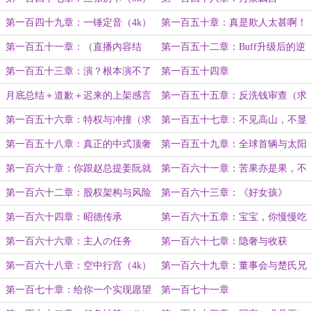
第一百四十九章：一锤定音（4k）
第一百五十章：真是欺人太甚啊！
（4k）
第一百五十一章：（直播内容结
第一百五十二章：Buff升级后的逆
束）
天效果（4k）
第一百五十三章：演？根本演不了
第一百五十四章
一点！（4k）
月底总结＋道歉＋迟来的上架感言
第一百五十五章：反洗钱审查（求
月票！）
第一百五十六章：特权与冲撞（求
第一百五十七章：不见高山，不显
月票）
平地（4k）
第一百五十八章：真正的中式顶奢
第一百五十九章：全球首辆与太阳
（求月票）
神（4k）
第一百六十章：你跟赵总提姜阮就
第一百六十一章：苦果亦是果，不
行（求月票）
甜也解渴（4k）
第一百六十二章：股权架构与风险
第一百六十三章：《好女孩》
隔离（3k）
（3k）
第一百六十四章：昭德传承
第一百六十五章：宝宝，你慢慢吃
（4k）
第一百六十六章：主人の任务
第一百六十七章：隐奢与收获
（3k）
（4k）
第一百六十八章：空中行宫（4k）
第一百六十九章：董事会与楚氏兄
弟（6k）
第一百七十章：给你一个实现愿望
第一百七十一章