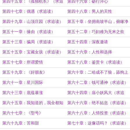
第四十五章：《孤独机长》（求追
第四十六章：砺行淬心
读）
第四十七章：偶遇（求追读）
第四十八章：男人的天性
第四十九章：山顶庄园（求追读）
第五十章：坐拥南坡半山，俯瞰净
月漪光
第五十一章：缘由（求追读）
第五十二章：巧妇难为无米之炊
第五十三章：骗局（求追读）
第五十四章：深夜邀请
第五十五章：宝藏女孩（求追读）
第五十六章：人性和选择
第五十七章：所谓爱情
第五十八章：鉴赏卡（求追读）
第五十九章：《好朋友》
第六十章：二哈成不了狼，舔狗上
不了床
第六十一章：星川国际
第六十二章：钱可通神（求追读）
第六十三章：底蕴暴涨
第六十四章：庙小妖风大（求追
读）
第六十五章：我知道的，我全都知
第六十六章：绝不姑息（求追读）
道
第六十七章：《型号》
第六十八章：人情投资（求追读）
第六十九章：苦和甜
第七十章：这像话吗？（求追读）