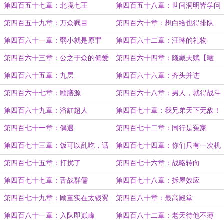
虹】
第四百五十七章：北境七王
第四百五十八章：世间洞明皆学问
第四百五十九章：万众瞩目
第四百六十章：想白给也得排队
第四百六十一章：弱小就是原罪
第四百六十二章：汪琳的礼物
第四百六十三章：公之于众的偏爱
第四百六十四章：隐藏天赋【曦
光】
第四百六十五章：九层
第四百六十六章：齐头并进
第四百六十七章：颐膳源
第四百六十八章：男人，就得战斗
爽！
第四百六十九章：浴缸超人
第四百七十章：我兄弟天下无敌！
第四百七十一章：偶遇
第四百七十二章：同行是冤家
第四百七十三章：饭可以乱吃，话
第四百七十四章：你们只有一次机
不能乱说
会
第四百七十五章：打扰了
第四百七十六章：战略转向
第四百七十七章：舌战群儒
第四百七十八章：拆屋效应
第四百七十九章：顾董实在太银翼
第四百八十章：最高殿堂
了！
第四百八十一章：入队即巅峰
第四百八十二章：老天待他不薄