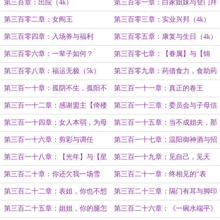
随缘（4k）
第三百章：出院（4k）
第三百零一章：白家姐妹与登门拜
访
第三百零二章：女阎王
第三百零三章：实业兴邦（4k）
第三百零四章：入场券与福利
第三百零五章：康复与生日（4k）
（5k）
第三百零六章：一辈子如何？
第三百零七章：【眷属】与【锦
（5k）
鲤】（5k）
第三百零八章：福运无极（5k）
第三百零九章：药借食力，食助药
威（4k）
第三百一十章：孤阴不生，孤阳不
第三百一十一章：真正的卷王
长（5k）
（4k）
第三百一十二章：感谢盟主【倚楼
第三百一十三章：委员会与子母信
挽安屿】的十万赏！
托（4k）
第三百一十四章：女人本弱，为母
第三百一十五章：当不成姐夫，那
则刚（5k）
就当妹夫（4k）
第三百一十六章：剪彩与调任
第三百一十七章：温阳御神酒与招
（4k）
银金租（5k）
第三百一十八章：【光年】与【星
第三百一十九章：见自己，见天
川娱乐城】（4k）
地，见众生！（4k）
第三百二十章：你还欠我一场雪
第三百二十一章：终相见的“表
（4k）
姐”和“妹夫”（4k）
第三百二十二章：表姐，你也不想
第三百二十三章：隔门有耳与脚印
让你の表妹知道这件事吧？（4k）
（4k）
第三百二十五章：姐姐，你的腿怎
第三百二十六章：《一碗水端平》