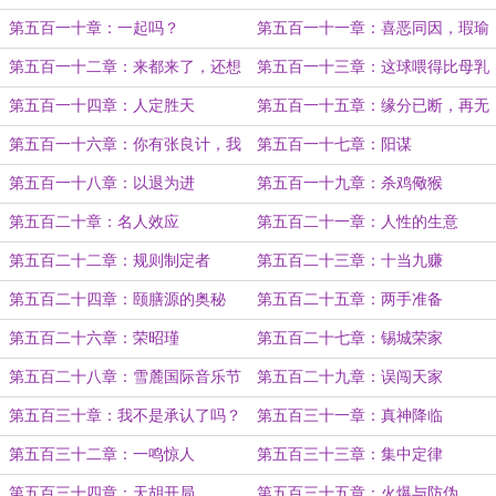
第五百一十章：一起吗？
第五百一十一章：喜恶同因，瑕瑜
互见
第五百一十二章：来都来了，还想
第五百一十三章：这球喂得比母乳
走？
还有营养
第五百一十四章：人定胜天
第五百一十五章：缘分已断，再无
瓜葛
第五百一十六章：你有张良计，我
第五百一十七章：阳谋
有过墙梯
第五百一十八章：以退为进
第五百一十九章：杀鸡儆猴
第五百二十章：名人效应
第五百二十一章：人性的生意
第五百二十二章：规则制定者
第五百二十三章：十当九赚
第五百二十四章：颐膳源的奥秘
第五百二十五章：两手准备
第五百二十六章：荣昭瑾
第五百二十七章：锡城荣家
第五百二十八章：雪麓国际音乐节
第五百二十九章：误闯天家
第五百三十章：我不是承认了吗？
第五百三十一章：真神降临
第五百三十二章：一鸣惊人
第五百三十三章：集中定律
第五百三十四章：天胡开局
第五百三十五章：火爆与防伪