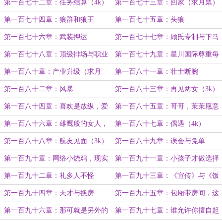
的机会
第一百七十二章：任务结算（4k）
第一百七十三章：回家（求月票）
第一百七十四章：狼群和狼王
第一百七十五章：头狼
（4k）
第一百七十六章：武装押运
第一百七十七章：顾氏专制与下马
威（4k）
第一百七十八章：顶级排场与职业
第一百七十九章：星川国际尊重每
保镖（4k）
一个有梦想的女孩！（4k）
第一百八十章：产业升级（求月
第一百八十一章：壮士断腕
票）
第一百八十二章：风暴
第一百八十三章：再见两女（3k）
第一百八十四章：喜欢是放纵，爱
第一百八十五章：哥哥，茉茉愿意
是克制（4k）
的……（4k）
第一百八十六章：雄鹰般的女人，
第一百八十七章：偶遇（4k）
永不认输！
第一百八十八章：航友见面（3k）
第一百八十九章：误会与免单
（3k）
第一百九十章：网络小烧鸡，现实
第一百九十一章：小孩子才做选择
小呆逼（4k）
第一百九十二章：礼多人不怪
第一百九十三章：《宣传》与《饭
量》（4k）
第一百九十四章：天才与换房
第一百九十五章：包厢带房间，这
（4k）
合理吗？（3k）
第一百九十六章：那可就是另外的
第一百九十七章：谁允许你擅自起