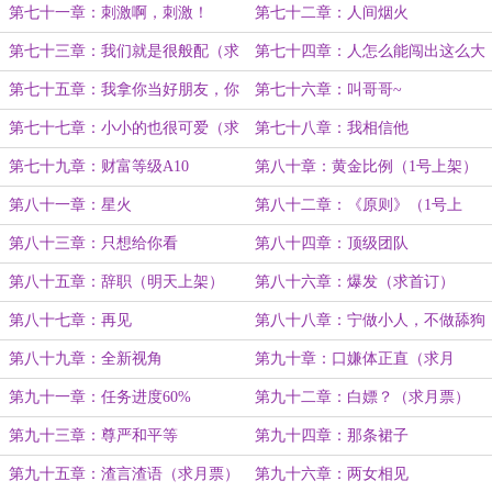
第七十一章：刺激啊，刺激！
第七十二章：人间烟火
第七十三章：我们就是很般配（求
第七十四章：人怎么能闯出这么大
追读）
的祸啊！
第七十五章：我拿你当好朋友，你
第七十六章：叫哥哥~
却想要睡我？
第七十七章：小小的也很可爱（求
第七十八章：我相信他
追读）
第七十九章：财富等级A10
第八十章：黄金比例（1号上架）
第八十一章：星火
第八十二章：《原则》（1号上
架）
第八十三章：只想给你看
第八十四章：顶级团队
第八十五章：辞职（明天上架）
第八十六章：爆发（求首订）
第八十七章：再见
第八十八章：宁做小人，不做舔狗
第八十九章：全新视角
第九十章：口嫌体正直（求月
票！）
第九十一章：任务进度60%
第九十二章：白嫖？（求月票）
第九十三章：尊严和平等
第九十四章：那条裙子
第九十五章：渣言渣语（求月票）
第九十六章：两女相见