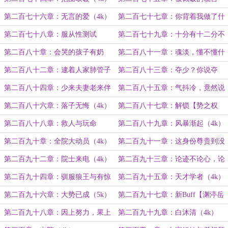
（5k）
第二百七十六章：无言的爱（4k）
第二百七十七章：你背着我做了什
么？（4k）
第二百七十八章：服从性测试
第二百七十九章：十分有十二分不
（3k）
对劲！（3k）
第二百八十章：会哭的孩子有奶
第二百八十一章：魂淡，懂不懂什
吃，懂事的孩子没人疼（4k）
么是血脉羁绊呀！
第二百八十二章：逮着人家肺管子
第二百八十三章：夺少？你说夺
往死戳（4k）
少？！（4k）
第二百八十四章：少来夫妻老来伴
第二百八十五章：气抖冷，竟然说
我不够漂亮？
第二百八十六章：落子无悔（4k）
第二百八十七章：解锁【势之权
杖】第一层！（4k）
第二百八十八章：救人与玩命
第二百八十九章：风暴渐起（4k）
（5k）
第二百九十章：全院大动员（4k）
第二百九十一章：这身份尊贵到没
边儿了（4k）
第二百九十二章：院士来电（4k）
第二百九十三章：论迹不论心，论
心无完人（4k）
第二百九十四章：驯服狼王与有惊
第二百九十五章：天才学者（4k）
无险（4k）
第二百九十六章：大势已成（5k）
第二百九十七章：新Buff【渊渟岳
峙】（4k）
第二百九十八章：因上努力，果上
第二百九十九章：白沐清（4k）