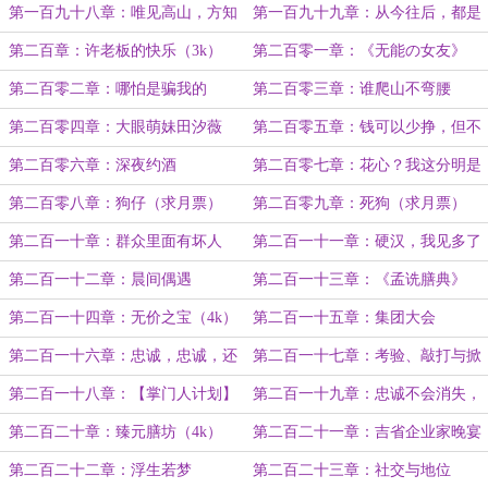
价钱了
飞的？（3k）
第一百九十八章：唯见高山，方知
第一百九十九章：从今往后，都是
山外还有山（4k）
兄弟（3k）
第二百章：许老板的快乐（3k）
第二百零一章：《无能の女友》
（3k）
第二百零二章：哪怕是骗我的
第二百零三章：谁爬山不弯腰
（3k）
第二百零四章：大眼萌妹田汐薇
第二百零五章：钱可以少挣，但不
（4k）
能真吃屎（3k）
第二百零六章：深夜约酒
第二百零七章：花心？我这分明是
深情加倍！（4k）
第二百零八章：狗仔（求月票）
第二百零九章：死狗（求月票）
第二百一十章：群众里面有坏人
第二百一十一章：硬汉，我见多了
啊！（4k）
（3k）
第二百一十二章：晨间偶遇
第二百一十三章：《孟诜膳典》
（4k）
第二百一十四章：无价之宝（4k）
第二百一十五章：集团大会
第二百一十六章：忠诚，忠诚，还
第二百一十七章：考验、敲打与掀
是TM的忠诚！（3k）
桌（4k）
第二百一十八章：【掌门人计划】
第二百一十九章：忠诚不会消失，
（3k）
忠诚只会转移（3k）
第二百二十章：臻元膳坊（4k）
第二百二十一章：吉省企业家晚宴
（4k）
第二百二十二章：浮生若梦
第二百二十三章：社交与地位