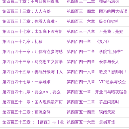
与《干湿分离》
第四百三十章：不可自拔的夜晚
第四百三十二章：撞破与惩罚
第四百三十三章：人人有份
第四百三十四章：顾珩的两大错误
第四百三十五章：你看人真准~
第四百三十六章：吸金印钞机
第四百三十七章：太阳底下没有新
第四百三十八章：不是我，是她
鲜事
第四百三十九章：初稿
第四百四十章：《复习》
第四百四十一章：让你有点参与感
第四百四十二章：学院“祖师爷”
第四百四十三章：马克思主义哲学
第四百四十四章：爱事与爱人
第四百四十五章：姜阮升级与【入
第四百四十六章：教授？恩师啊！
梦卡】
第四百四十七章：一票难求
第四百四十八章：VIP通票与校企
共建
第四百四十九章：要么AA，要么
第四百五十章：开业日与暗夜猛兽
AB
第四百五十一章：国内现偶最严厉
第四百五十二章：群星闪耀时
的母亲
第四百五十三章：顶流空降
第四百五十四章：误闯天家
第四百五十五章 ：【蔷薇】与【霓
第四百五十六章：震撼开场