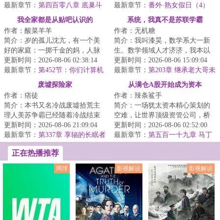
定了地下城冒险...
最新章节：
第四百零八章 底巢斗
凌后，玩了三年...
最新章节：
番外·熟女假日（4）
兽场（求月票）
我全家都是从贴吧认识的
系统，我真不是苏联学霸
作者：酸菜羊羊
作者：无机糖
简介：岁的孤儿沈亢，有一个美
简介：我叫漆昊，数学系大一新
好的家庭：一掷千金的妈，人脉
生。数学领域人才济济，我本以
广博的爸，人间理想的妹。不过
更新时间：2026-08-06 02:38:14
为自己只是个来凑数的学术炮
更新时间：2026-08-06 15:09:04
大家不太熟，一...
最新章节：
第452节：你们计算机
灰。没想到我被一...
最新章节：
第203章 继承老大哥未
班的这么会谈恋爱？
竟的事业了？（求月票）
废墟探险家
从满仓A股开始成为资本
作者：痞徒
作者：辣条鲨手
简介：本书又名冷战废墟拾荒主
简介：一场犹太资本精心策划的
理人美苏争霸已经随着冷战结束
空难，让世界顶级资管公司，桥
而落幕，但那些曾经布置于最前
更新时间：2026-08-06 21:09:04
水基金的经理张扬意外重回年。
更新时间：2026-08-06 02:52:00
线最隐秘位置的...
最新章节：
第337章 享辐的长眠者
这一年，次贷危...
最新章节：
第五百一十九章 马丁
策略赌徒，纸包不住火
正在热播推荐
网球
影视解说
影视解说