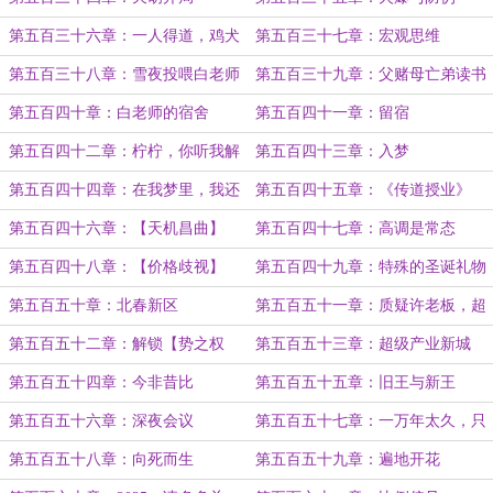
第五百三十六章：一人得道，鸡犬
第五百三十七章：宏观思维
升天
第五百三十八章：雪夜投喂白老师
第五百三十九章：父赌母亡弟读书
第五百四十章：白老师的宿舍
第五百四十一章：留宿
第五百四十二章：柠柠，你听我解
第五百四十三章：入梦
释
第五百四十四章：在我梦里，我还
第五百四十五章：《传道授业》
能被你给欺负了？
第五百四十六章：【天机昌曲】
第五百四十七章：高调是常态
第五百四十八章：【价格歧视】
第五百四十九章：特殊的圣诞礼物
第五百五十章：北春新区
第五百五十一章：质疑许老板，超
越许老板
第五百五十二章：解锁【势之权
第五百五十三章：超级产业新城
杖】第二层！
第五百五十四章：今非昔比
第五百五十五章：旧王与新王
第五百五十六章：深夜会议
第五百五十七章：一万年太久，只
争朝夕
第五百五十八章：向死而生
第五百五十九章：遍地开花