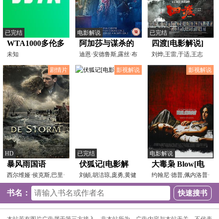
已完结
电影解说
已完结
WTA1000多伦多
阿加莎与谋杀的
四渡[电影解说]
站女单第一轮 巴
未知
真谛[电影解说]
迪恩·安德鲁斯,露丝·布
刘烨,王雷,于适,王志
莱德利,碧碧·凯芙
飞,王耀庆,林永健,印小
图科娃2-0安德莱
剧情片
影视解说
影视解说
斯库 20260804
HD
已完结
电影解说
暴风雨国语
伏狐记[电影解
大毒枭 Blow[电
西尔维娅·侯克斯,巴里·
说]
刘頔,胡洁琼,庞勇,黄健
影解说]
约翰尼·德普,佩内洛普·
阿茨玛,德克·洛弗
克鲁兹,弗朗卡·波
书名：