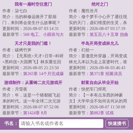
我有一扇时空任意门
绝对之门
作者：柒七白
作者：魔性沧月
简介：当的林修远推开了那扇
简介：做个梦不小心开了通往现
门，来到将会发生什么故事呢？
实的天门，虚幻维度的生灵，杀
那么……过去的郑秀妍将会未来
更新时间：2026-08-07 03:14:31
进了现实。给这个注定灭绝的宇
更新时间：2026-08-07 03:17:19
的Jessica开始对...
最新章节：
568 电工、小跟班与大
宙又添了一种微...
最新章节：
第五百八十五章 扭曲
柚子（求订阅求月票）
者亚克
天才只是我的门槛！
半岛开局变成林允儿
作者：碳烤竹笋
作者：幻拾一
简介：【无系统+天才+日常+科研
简介：姜澈意外穿越，开局变成
+黑科技+大国腾飞】林东重生回
林允儿本以为走上富婆时代，谁
到幼儿时期。一个强大的灵魂，
更新时间：2026-08-05 21:23:50
知转头看见了另一个林允儿！本
更新时间：2026-08-06 03:46:43
住进一具幼小...
最新章节：
第265章 14个月完成爆
以为只变身林允...
最新章节：
第371章 招募演员
震发动机
游戏制作：从重铸二次元游戏开
财富自由从毕业开始
作者：月莹夜
作者：快把车门焊死
始
简介：年，这是一个猪都能飞起
简介：【一本有点东西的神豪
来的时代。这一年全球二次元游
文】大学毕业不知何去何从的周
戏市场突破百亿美元。《崩坏》
更新时间：2026-08-07 07:52:06
望，在玩游戏的时候意外开启
更新时间：2026-08-07 11:50:08
《明日方舟》《...
最新章节：
第1424章 8月
了“人生之弈”系统...
最新章节：
第882章 试戏
书名：