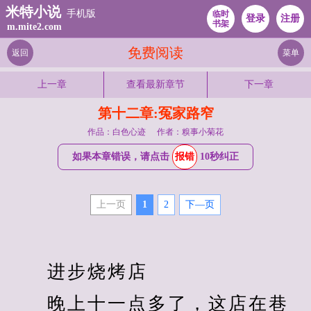
米特小说
手机版
临时
登录
注册
书架
m.mite2.com
免费阅读
返回
菜单
上一章
查看最新章节
下一章
第十二章:冤家路窄
作品：白色心迹
作者：糗事小菊花
如果本章错误，请点击
报错
10秒纠正
上一页
1
2
下—页
　　进步烧烤店
　　晚上十一点多了，这店在巷