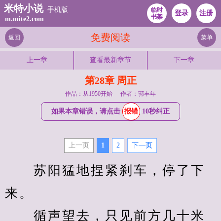
米特小说
手机版
临时
登录
注册
书架
m.mite2.com
免费阅读
返回
菜单
上一章
查看最新章节
下一章
第28章 周正
作品：从1950开始
作者：郭丰年
如果本章错误，请点击
报错
10秒纠正
上一页
1
2
下—页
　　苏阳猛地捏紧刹车，停了下
来。
　　循声望去，只见前方几十米