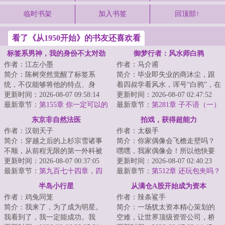
临时书架
加入书签
回顶部↑
看了《从1950开始》的书友还喜欢看
标签系男神，我的身份不太对劲
御梦行者：风水师白鸦
作者：江左小墨
作者：马介甫
简介：陈树突然觉醒了标签系
简介：毕业即失业的商沐尘，跟
统，不仅能够将他的特点、身
着四叔学看风水，诨号“白鸦”，在
份、特长之类的属性具化为标
更新时间：2026-08-07 09:58:14
京城贵胄圈子混得风生水起，迎
更新时间：2026-08-07 02:47:52
签，提供增益，并且还...
最新章节：
第155章 你一定可以的
娶白富美，...
最新章节：
第281章 子不语（一）
莫装逼，装逼遭暴击
东京非自然法医
拍戏，获得超能力
作者：汉朝天子
作者：太极手
简介：穿越之后的上杉宗雪诸事
简介：你家偶像会飞檐走壁吗？
不顺，从前程无限的第一外科被
嘿嘿，我家偶像会！所以他快要
赶去了最悲剧最没有前途最不受
更新时间：2026-08-07 00:37:05
塌房了。毕竟这只是小儿科。徒
更新时间：2026-08-07 02:40:23
人待见没钱没地...
最新章节：
第九百七十四章，四
手劈砖、刀劈子...
最新章节：
第512章 还玩包夹吗？
天三夜游轮之旅！
半岛小行星
从满仓A股开始成为资本
作者：鸡兔同笼
作者：辣条鲨手
简介：我来了，为了成为明星。
简介：一场犹太资本精心策划的
我看到了，我一定能成功。我
空难，让世界顶级资管公司，桥