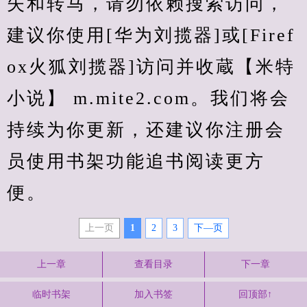
失和转马，请勿依赖搜索访问，
建议你使用[华为刘揽器]或[Firef
ox火狐刘揽器]访问并收蔵【米特
小说】 m.mite2.com。我们将会
持续为你更新，还建议你注册会
员使用书架功能追书阅读更方
便。
上一页
1
2
3
下—页
上一章
查看目录
下一章
临时书架
加入书签
回顶部↑