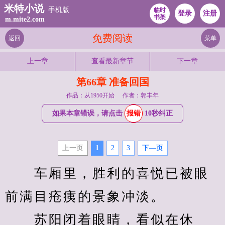
米特小说
手机版
临时
登录
注册
书架
m.mite2.com
免费阅读
返回
菜单
上一章
查看最新章节
下一章
第66章 准备回国
作品：从1950开始
作者：郭丰年
如果本章错误，请点击
报错
10秒纠正
上一页
1
2
3
下—页
　　车厢里，胜利的喜悦已被眼
前满目疮痍的景象冲淡。
　　苏阳闭着眼睛，看似在休