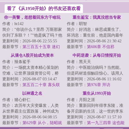
看了《从1950开始》的书友还喜欢看
你一美警，老想着回东方干啥玩
重生鉴宝：我真没想当专家
作者：ht142
作者：眀智
意
简介：“你说什么？里昂·万斯那家
简介：好消息：林思成重生了。
伙到了东联？！”“他是疯了吗？他
坏消息：重生前，他是国内最年
在西雅图是精英、是英雄、是年
更新时间：2026-08-06 22:55:55
轻的考古学家，文物鉴定、保护
更新时间：2026-08-06 21:30:42
薪十万...
最新章节：
第三百五十五章 迷幻
及修复等学科带...
最新章节：
第606章 不信邪
猫外围的侦察哨？
从满仓A股开始成为资本
中药逆袭：从每日情报开始
作者：辣条鲨手
作者：黑天天
简介：一场犹太资本精心策划的
简介：中医能治病吗？当然能。
空难，让世界顶级资管公司，桥
但是药材造假触目惊心。该用人
水基金的经理张扬意外重回年。
更新时间：2026-08-07 03:14:47
参炮制的红参，却被商家用更便
更新时间：2026-08-06 11:16:02
这一年，次贷危...
最新章节：
第五百二十章 寡头联
宜的西洋参代替...
最新章节：
第976章 拜访
手套绞索，张扬匹配资本队友
以神通之名
重生从1993开始
作者：猪心虾仁
作者：月阳之涯
简介：农历年大灾变爆发，人类
简介：重新回到年得李东陵，准
从世界霸主位置跌落，神州成为
备开启新的生活，这一世的李东
人类最后的自留地。年，武侯陆
更新时间：2026-08-06 04:08:15
陵，决定过好自己的生活，也要
更新时间：2026-08-07 11:57:10
昭正在接受调查...
最新章节：
第629章 从小，陆昭就
做自己想做的事...
最新章节：
第一九三四章 这也能
努力把握一切
翻盘？！