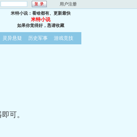
：
用户注册
米特小说：看啥都有、更新最快
米特小说
如果你觉得好，恳请收藏
灵异悬疑
历史军事
游戏竞技
器即可。