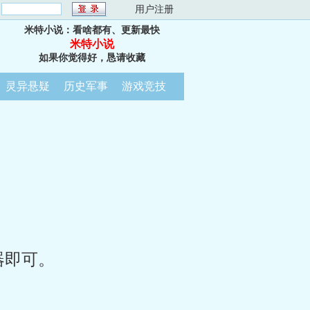
：
用户注册
米特小说：看啥都有、更新最快
米特小说
如果你觉得好，恳请收藏
灵异悬疑
历史军事
游戏竞技
器即可。