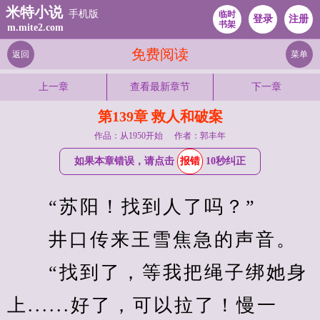
米特小说
手机版
临时
登录
注册
书架
m.mite2.com
免费阅读
返回
菜单
上一章
查看最新章节
下一章
第139章 救人和破案
作品：从1950开始
作者：郭丰年
如果本章错误，请点击
报错
10秒纠正
　　“苏阳！找到人了吗？”
　　井口传来王雪焦急的声音。
　　“找到了，等我把绳子绑她身
上......好了，可以拉了！慢一