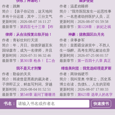
快收了神通吧！
噩梦使徒
作者：跳舞
作者：温柔劝睡师
简介：【孩子你记住，这天地间
简介：“我市医院发生一起恶性事
本有十分运道，其中，三分文气
件，一名患者劫持医护人员，正
七分武，还有一分定乾坤！】
更新时间：2026-08-07 16:11:27
在与警方对峙......”杨逍关闭电视
更新时间：2026-08-07 01:59:58
【++……咦？老祖...
最新章节：
第四百七十三章 【咋
机，下一...
最新章节：
第1228章 ：妖妃之祸
跪下了？】
律师：从合法报复出轨开始！
神豪：拯救园区白月光
作者：青衫仗剑行天涯
作者：录事参军
简介：年，月日。徐德穿越至东
简介：皇图霸业谈笑中，不胜人
国绿森市，成为一名律师，并且
生一场醉。高考生周弘被迫在异
获得只要能让客户满意，便能抽
更新时间：2026-07-31 06:32:46
国打黑工，回到国内时已经是超
更新时间：2026-07-25 00:01:57
取奖励的金手指...
最新章节：
第301章 枪杀！【二合
级神豪，由此带...
最新章节：
第一百四十八章 真正
一八千字大章！】
目的
我不是天才刑警
缔造美利坚：我竞选经理是罗斯
作者：勤奋的关关
作者：两块钱硬币
福
简介：韩凌曾是黑夜的裁决者，
简介：我叫里奥·华莱士，历史系
子弹即正义，鲜血写判词。穿越
博士在读，负债$,.。人生的至暗
重获新生，那些曾经猎杀的魑魅
更新时间：2026-08-04 01:52:51
时刻，我失业了，原因是我在网
更新时间：2026-08-07 17:00:33
魍魉，如今变成...
最新章节：
第540章 逼问丁珊珊消
上喷了一家...
最新章节：
第623章 选举人的名字
息（两章合一）
书名：